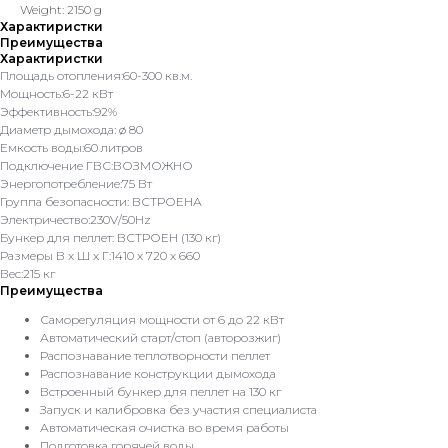
Weight: 2150 g
Характиристки
Преимущества
Характиристки
Площадь отопления:60-300 кв.м.
Мощность:6-22 кВт
Эффективность:92%
Диаметр дымохода: ø 80
Емкость воды:60 литров
Подключение ГВС:ВОЗМОЖНО
Энергопотребление:75 Вт
Группа безопасности: ВСТРОЕНА
Электричество:230V/50Hz
Бункер для пеллет: ВСТРОЕН (130 кг)
Размеры В x Ш x Г:1410 x 720 x 660
Вес:215 кг
Преимущества
Саморегуляция мощности от 6 до 22 кВт
Автоматический старт/стоп (авторозжиг)
Распознавание теплотворности пеллет
Распознавание конструкции дымохода
Встроенный бункер для пеллет на 130 кг
Запуск и калибровка без участия специалиста
Автоматическая очистка во время работы
Подготовка горячей воды